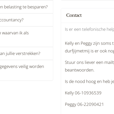
n belasting te besparen?
Contact
accountancy?
Is er een telefonische he
n waarvan ik als
Kelly en Peggy zijn soms 
durfjijmetmij is er ook n
an jullie verstrekken?
Stuur ons liever een mailt
e gegevens veilig worden
beantwoorden.
Is de nood hoog en heb j
Kelly 06-10936539
Peggy 06-22090421