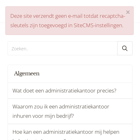
×
Misier
Deze site verzendt geen e-mail totdat recaptcha-
head
sleutels zijn toegevoegd in SiteCMS-instellingen.
Home
FAQ
Hoe vaak moet ik mijn financiële gegevens aan jul
Algemeen
Wat doet een administratiekantoor precies?
Waarom zou ik een administratiekantoor
inhuren voor mijn bedrijf?
Hoe kan een administratiekantoor mij helpen