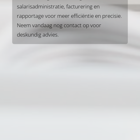
salarisadministratie, facturering en
rapportage voor meer efficiëntie en precisie.
Neem vandaag nog contact op voor
deskundig advies.